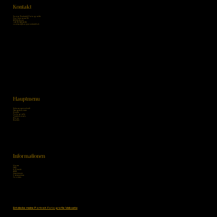
Kontakt
Sonja Ruckstuhl Fotografie
Nordstrasse 55
8006 Zürich
+41 78 748 24 26
contact@sonjaruckstuhl.ch
Hauptmenu
Schwangerschaft
Neugeborene
Kinder
Fotografin
Testimonials
Blog
Buchen
Informationen
Home
FAQ
Kontakt
AGB
Impressum
Datenschutz
Cookies
Entdecke meine Portrait Fotografie Webseite