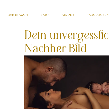
BABYBAUCH
BABY
KINDER
FABULOUSLY 
Dein unvergesslic
Nachher-Bild