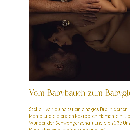
Vom Babybauch zum Babygl
Stell dir vor, du hältst ein einziges Bild in de
Mama und die ersten kostbaren Momente mit dei
Wunder der Schwangerschaft und die süße Uns
Klingt das nicht einfach unglaublich?