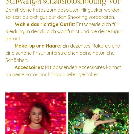
Schwangerschaftsfotoshooting vor
Damit deine Fotos zum absoluten Hingucker werden, 
solltest du dich gut auf dein Shooting vorbereiten.
·       
Wähle das richtige Outfit:
 Entscheide dich für 
Kleidung, in der du dich wohlfühlst und die deine Figur 
betont.
·       
Make-up und Haare:
 Ein dezentes Make-up und 
eine schöne Frisur unterstreichen deine natürliche 
Schönheit.
·       
Accessoires:
 Mit passenden Accessoires kannst 
du deine Fotos noch individueller gestalten.