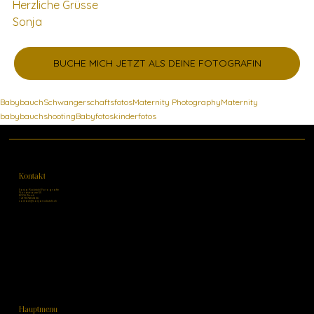
Herzliche Grüsse
Sonja
BUCHE MICH JETZT ALS DEINE FOTOGRAFIN
Babybauch
Schwangerschaftsfotos
Maternity Photography
Maternity
babybauchshooting
Babyfotos
kinderfotos
Kontakt
Sonja Ruckstuhl Fotografie
Nordstrasse 55
8006 Zürich
+41 78 748 24 26
contact@sonjaruckstuhl.ch
Hauptmenu