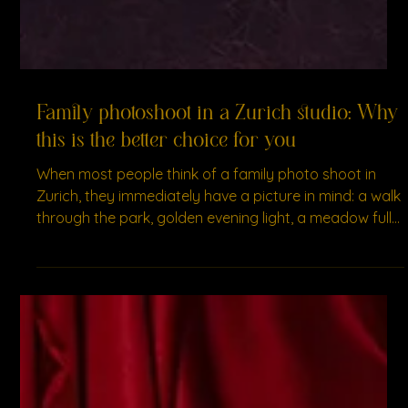
Family photoshoot in a Zurich studio: Why
this is the better choice for you
When most people think of a family photo shoot in
Zurich, they immediately have a picture in mind: a walk
through the park, golden evening light, a meadow full
of flowers. For many, the outdoor setting is
automatically the first idea. My approach is